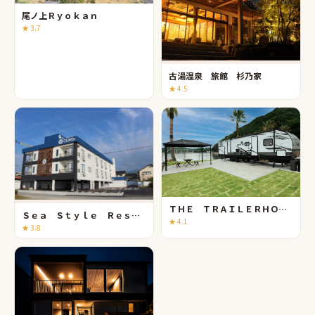
尾ノ上Ｒｙｏｋａｎ
★
3.7
古湯温泉 旅館 杉乃家
★
4.5
ＴＨＥ ＴＲＡＩＬＥＲＨＯＵＳＥ ＶＩＬＬＡＧＥ 呼子 ＳＥＡＳＩＤＥ
Ｓｅａ Ｓｔｙｌｅ Ｒｅｓｏｒｔ Ｏｃｅａｎ
★
4.1
★
3.8