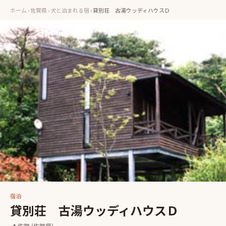
ホーム
›
佐賀県
›
犬と泊まれる宿
›
貸別荘 古湯ウッディハウスＤ
宿泊
貸別荘 古湯ウッディハウスＤ
📍
佐賀
(佐賀県)