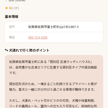
★
4
(
12
件)
基本情報
住所
佐賀県佐賀市富士町杉山小杉1807-3
電話
092-714-3235
🐾 犬連れで行く際のポイント
佐賀県佐賀市富士町にある「貸別荘 古湯ウッディハウスD」
は、自然豊かな古湯エリアに位置する貸別荘タイプの宿泊施設
です。
貸別荘形式のため、一棟まるごと利用できるプライベート感が
魅力。愛犬と一緒にのびのびと過ごせる環境が期待できます。
ただし、犬連れ・ペット可かどうかの可否、犬種や体重制限、
リードの着用ルール、室内への立ち入り可否など、具体的な同