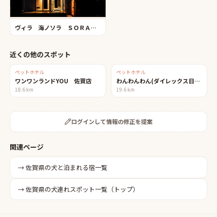
ヴィラ 海ノソラ ＳＯＲＡ海テラス／海辺ＤＥさんぽ
近くの他のスポット
ペットホテル
ペットホテル
ワンワンランドYOU 佐賀店
わんわんわん(ダイレックス日ノ隈店)
18.6
km
19.6
km
ログインして情報の修正を提案
関連ページ
→
佐賀県
の
犬と泊まれる宿
一覧
→
佐賀県
の犬連れスポット一覧（トップ）