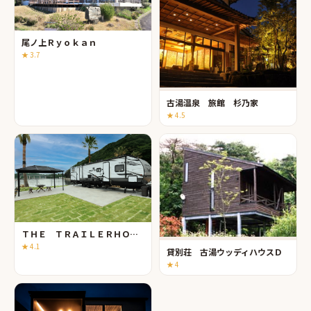
尾ノ上Ｒｙｏｋａｎ
★
3.7
古湯温泉 旅館 杉乃家
★
4.5
ＴＨＥ ＴＲＡＩＬＥＲＨＯＵＳＥ ＶＩＬＬＡＧＥ 呼子 ＳＥＡＳＩＤＥ
★
4.1
貸別荘 古湯ウッディハウスＤ
★
4