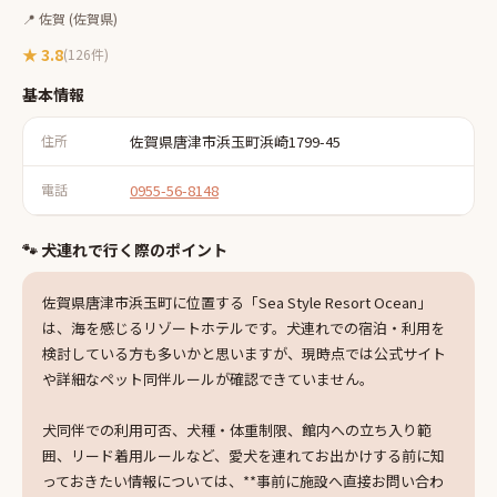
📍
佐賀
(佐賀県)
★
3.8
(
126
件)
基本情報
住所
佐賀県唐津市浜玉町浜崎1799-45
電話
0955-56-8148
🐾 犬連れで行く際のポイント
佐賀県唐津市浜玉町に位置する「Sea Style Resort Ocean」
は、海を感じるリゾートホテルです。犬連れでの宿泊・利用を
検討している方も多いかと思いますが、現時点では公式サイト
や詳細なペット同伴ルールが確認できていません。
犬同伴での利用可否、犬種・体重制限、館内への立ち入り範
囲、リード着用ルールなど、愛犬を連れてお出かけする前に知
っておきたい情報については、**事前に施設へ直接お問い合わ