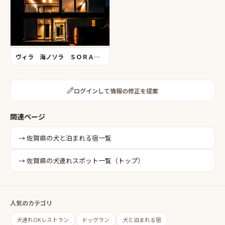
ヴィラ 海ノソラ ＳＯＲＡ海テラス／海辺ＤＥさんぽ
ログインして情報の修正を提案
関連ページ
→
佐賀県
の
犬と泊まれる宿
一覧
→
佐賀県
の犬連れスポット一覧（トップ）
人気のカテゴリ
犬連れOKレストラン
ドッグラン
犬と泊まれる宿