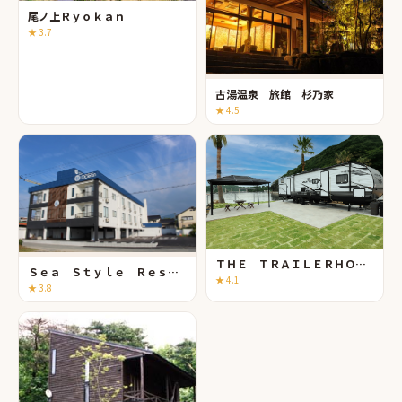
尾ノ上Ｒｙｏｋａｎ
★
3.7
古湯温泉 旅館 杉乃家
★
4.5
ＴＨＥ ＴＲＡＩＬＥＲＨＯＵＳＥ ＶＩＬＬＡＧＥ 呼子 ＳＥＡＳＩＤＥ
Ｓｅａ Ｓｔｙｌｅ Ｒｅｓｏｒｔ Ｏｃｅａｎ
★
4.1
★
3.8