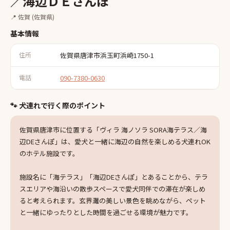
／海辺ＤＥさんぽ
📍
佐賀
(佐賀県)
基本情報
住所
佐賀県唐津市浜玉町浜崎1750-1
電話
090-7380-0630
🐾 犬連れで行く際のポイント
佐賀県唐津市に位置する「ヴィラ 海ノソラ SORA海テラス／海
辺DEさんぽ」は、愛犬と一緒に海辺の自然を楽しめる犬連れOK
のホテル施設です。
施設名に「海テラス」「海辺DEさんぽ」とあることから、テラ
スエリアや海沿いの散歩スペースで愛犬同伴での滞在が楽しめ
ると考えられます。玄界灘の美しい景色を眺めながら、ペット
と一緒にゆったりとした時間を過ごせる環境が魅力です。