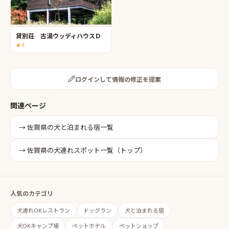
貸別荘 古湯ウッディハウスＤ
★
4
ログインして情報の修正を提案
関連ページ
→
佐賀県
の
犬と泊まれる宿
一覧
→
佐賀県
の犬連れスポット一覧（トップ）
人気のカテゴリ
犬連れOKレストラン
ドッグラン
犬と泊まれる宿
犬OKキャンプ場
ペットホテル
ペットショップ