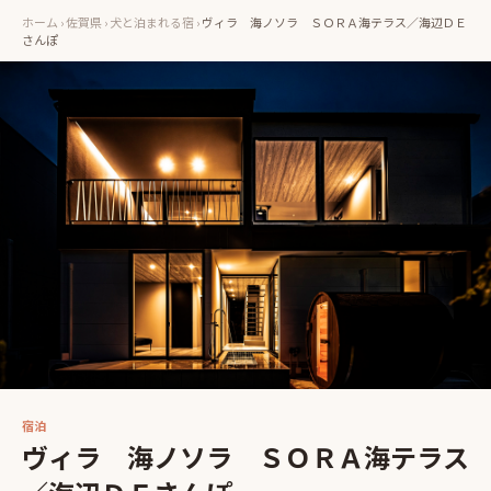
ホーム
›
佐賀県
›
犬と泊まれる宿
›
ヴィラ 海ノソラ ＳＯＲＡ海テラス／海辺ＤＥ
さんぽ
宿泊
ヴィラ 海ノソラ ＳＯＲＡ海テラス