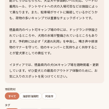
能かどうかはもちろん、大型犬や多頭飼いへの対応、リードの
着用ルール、テントサイトへの犬の入場可否などは施設によっ
て異なります。また、駐車場がサイトに隣接しているかどうか
も、荷物の多いキャンプでは重要なチェックポイントです。
徳島県内のペット可キャンプ場の中には、ドッグランが併設さ
れているところや、犬用の水場が整備されているところもあり
ます。予約時には必ず「犬連れ利用」を申告し、鳴き声や排泄
物のマナーを守って、他のキャンパーと気持ちよく共存するこ
とが愛犬家としての責任です。
イヌディアでは、徳島県内の犬OKキャンプ場を随時掲載・更新
しています。ぜひ愛犬との最高のアウトドア体験のために、お
気に入りのスポットを見つけてください。
市区町村
すべて
海部郡海陽町
阿南市
タグ