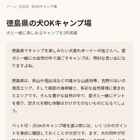
ホーム
›
徳島県
›
犬OKキャンプ場
徳島県
の
犬OKキャンプ場
犬と一緒に楽しめる
キャンプ
を
2
件掲載
徳島県でキャンプを楽しみたい犬連れオーナーの皆さんへ。愛
犬と一緒に大自然の中で過ごすキャンプは、特別な思い出にな
りますよね。
徳島県は、剣山や祖谷渓などの雄大な山岳地帯、吉野川沿いの
清流エリア、そして南部の海岸線と、多彩な自然環境に恵まれ
たエリアです。そんな豊かな自然の中で、愛犬と一緒にテント
を張り、焚き火を囲む体験はかけがえのないものになるでしょ
う。
ペット可・犬OKのキャンプ場を選ぶ際には、いくつかのポイン
トを事前に確認しておくことが大切です。まず、犬の同伴が可