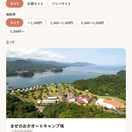
すべて
区画サイト
フリーサイト
価格帯
すべて
〜1,000円
1,000〜3,000円
3,000〜5,000円
5,000円〜
全2件
まぜのおかオートキャンプ場
📍
海部郡海陽町