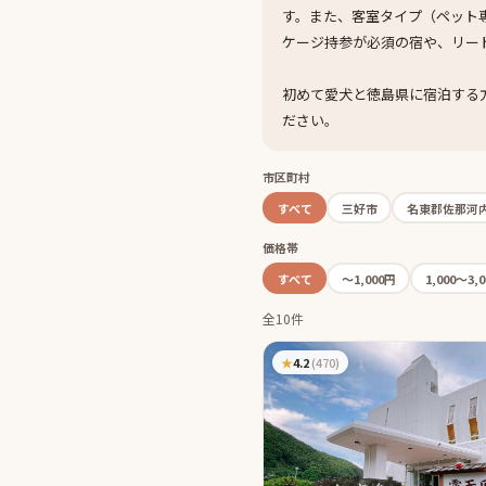
す。また、客室タイプ（ペット
ケージ持参が必須の宿や、リー
初めて愛犬と徳島県に宿泊する
ださい。
市区町村
すべて
三好市
名東郡佐那河
価格帯
すべて
〜1,000円
1,000〜3,
全10件
★
4.2
(
470
)