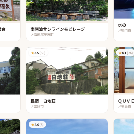
水の
燈台
南阿波サンラインモビレージ
📍
鳴門市
📍
海部郡美波町
★
3.5
(
56
)
★
4.1
(
24
)
民宿 白地荘
ＱＵＶ
📍
三好市
📍
徳島市
★
4.0
(
5
)