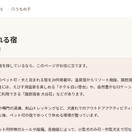
NS
うちの子
れる宿
載
宿を探しているなら、このページがお役に立てます。
のペット可・犬と泊まれる宿を20件掲載中。温泉宿からリゾート施設、国民
設には、えびす洞温泉を楽しめる「ホテル白い燈台」や、自然豊かなロケーシ
に利用できる「国民宿舎 大谷荘」などがあります。
や鳴門の渦潮、剣山トレッキングなど、犬連れでのアウトドアアクティビティ
た後、ペット可の宿でゆっくり休める環境が整っています。
ット同伴時のルールや設備。各施設によって、小型犬のみ可・中型犬まで可な