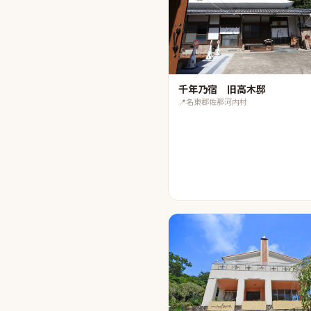
千年乃宿 旧高木邸
📍
名東郡佐那河内村