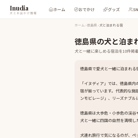
Inudia
ホーム
おでかけ
グッズ
S
犬とお出かけ情報
ホーム
›
徳島県
›
犬と泊まれる宿
徳島県
の
犬と泊ま
犬と一緒に楽しめる
宿泊
を
10
件掲
徳島県で愛犬と一緒に泊まれる
「イヌディア」では、徳島県内
宿が揃っています。代表的な施
ンモビレージ」、リーズナブル
徳島県は大歩危・小歩危の渓谷
犬と一緒に四国の自然を満喫し
犬連れ旅行で気になるのが、ペ