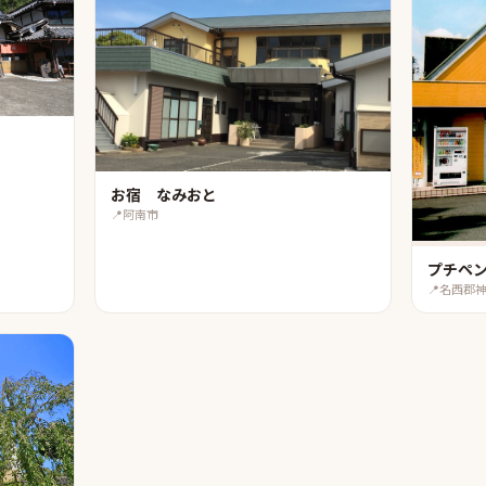
お宿 なみおと
📍
阿南市
プチペ
📍
名西郡