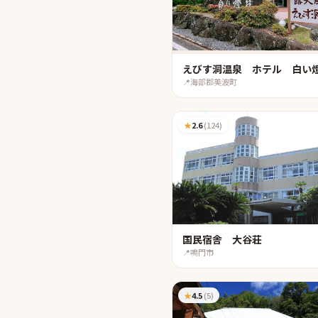
えびす洞温泉 ホテル 白い
📍
海部郡美波町
★
2.6
(
124
)
国民宿舎 大谷荘
📍
鳴門市
★
4.5
(
5
)