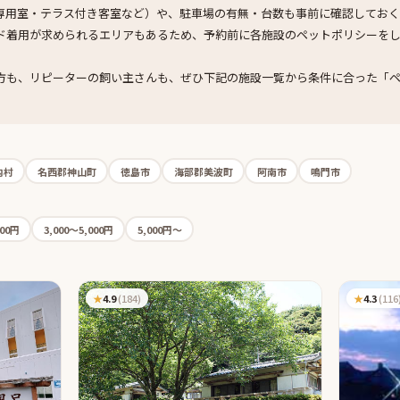
専用室・テラス付き客室など）や、駐車場の有無・台数も事前に確認しておく
ド着用が求められるエリアもあるため、予約前に各施設のペットポリシーを
方も、リピーターの飼い主さんも、ぜひ下記の施設一覧から条件に合った「
内村
名西郡神山町
徳島市
海部郡美波町
阿南市
鳴門市
000円
3,000〜5,000円
5,000円〜
★
4.9
(
184
)
★
4.3
(
116