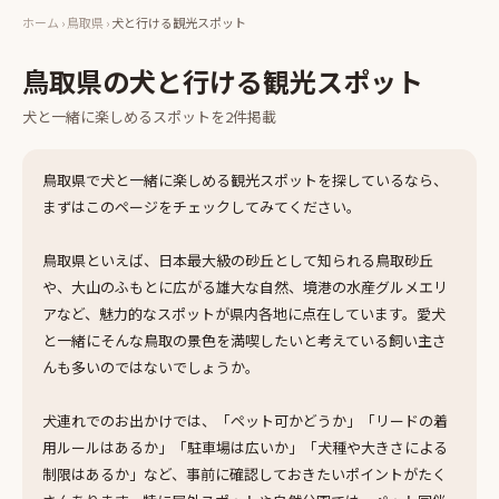
ホーム
›
鳥取県
›
犬と行ける観光スポット
鳥取県
の
犬と行ける観光スポット
犬と一緒に楽しめる
スポット
を
2
件掲載
鳥取県で犬と一緒に楽しめる観光スポットを探しているなら、
まずはこのページをチェックしてみてください。
鳥取県といえば、日本最大級の砂丘として知られる鳥取砂丘
や、大山のふもとに広がる雄大な自然、境港の水産グルメエリ
アなど、魅力的なスポットが県内各地に点在しています。愛犬
と一緒にそんな鳥取の景色を満喫したいと考えている飼い主さ
んも多いのではないでしょうか。
犬連れでのお出かけでは、「ペット可かどうか」「リードの着
用ルールはあるか」「駐車場は広いか」「犬種や大きさによる
制限はあるか」など、事前に確認しておきたいポイントがたく