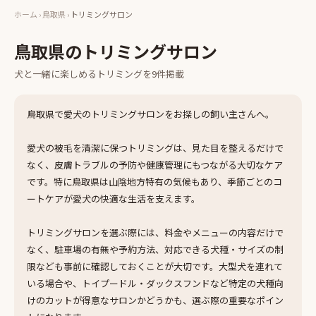
ホーム
›
鳥取県
›
トリミングサロン
鳥取県
の
トリミングサロン
犬と一緒に楽しめる
トリミング
を
9
件掲載
鳥取県で愛犬のトリミングサロンをお探しの飼い主さんへ。
愛犬の被毛を清潔に保つトリミングは、見た目を整えるだけで
なく、皮膚トラブルの予防や健康管理にもつながる大切なケア
です。特に鳥取県は山陰地方特有の気候もあり、季節ごとのコ
ートケアが愛犬の快適な生活を支えます。
トリミングサロンを選ぶ際には、料金やメニューの内容だけで
なく、駐車場の有無や予約方法、対応できる犬種・サイズの制
限なども事前に確認しておくことが大切です。大型犬を連れて
いる場合や、トイプードル・ダックスフンドなど特定の犬種向
けのカットが得意なサロンかどうかも、選ぶ際の重要なポイン