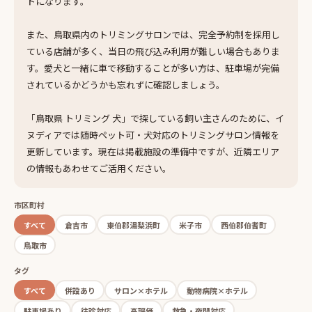
トになります。
また、鳥取県内のトリミングサロンでは、完全予約制を採用し
ている店舗が多く、当日の飛び込み利用が難しい場合もありま
す。愛犬と一緒に車で移動することが多い方は、駐車場が完備
されているかどうかも忘れずに確認しましょう。
「鳥取県 トリミング 犬」で探している飼い主さんのために、イ
ヌディアでは随時ペット可・犬対応のトリミングサロン情報を
更新しています。現在は掲載施設の準備中ですが、近隣エリア
の情報もあわせてご活用ください。
市区町村
すべて
倉吉市
東伯郡湯梨浜町
米子市
西伯郡伯耆町
鳥取市
タグ
すべて
併設あり
サロン×ホテル
動物病院×ホテル
駐車場あり
往診対応
高評価
救急・夜間対応