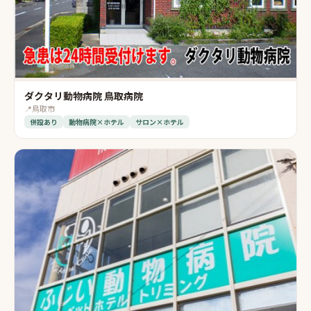
ダクタリ動物病院 鳥取病院
📍
鳥取市
併設あり
動物病院×ホテル
サロン×ホテル