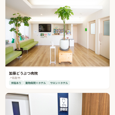
加藤どうぶつ病院
📍
鳥取市
併設あり
動物病院×ホテル
サロン×ホテル