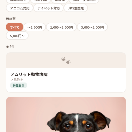
アニコム対応
アイペット対応
JPS加盟店
価格帯
すべて
〜1,000円
1,000〜3,000円
3,000〜5,000円
5,000円〜
全9件
🐾
アムリット動物病院
📍
鳥取市
併設あり