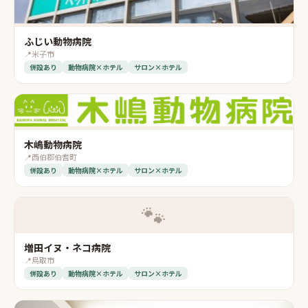
ふじい動物病院
📍
米子市
併設あり
動物病院×ホテル
サロン×ホテル
木嶋動物病院
📍
西伯郡伯耆町
併設あり
動物病院×ホテル
サロン×ホテル
🐾
増田イヌ・ネコ病院
📍
鳥取市
併設あり
動物病院×ホテル
サロン×ホテル