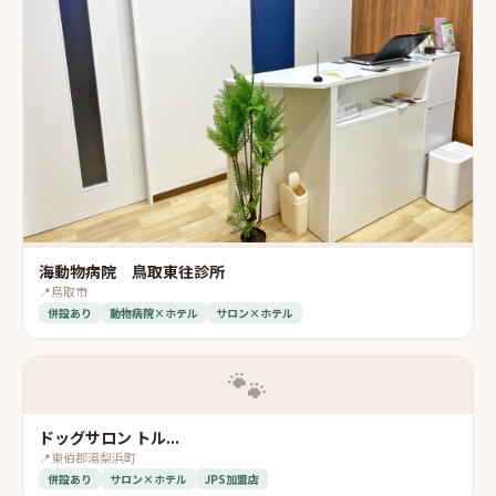
海動物病院 鳥取東往診所
📍
鳥取市
併設あり
動物病院×ホテル
サロン×ホテル
🐾
ドッグサロン トル...
📍
東伯郡湯梨浜町
併設あり
サロン×ホテル
JPS加盟店