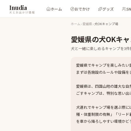
Inudia
ホーム
おでかけ
グッズ
S
犬とお出かけ情報
ホーム
›
愛媛県
›
犬OKキャンプ場
愛媛県
の
犬OKキ
犬と一緒に楽しめる
キャンプ
を
3
件
愛媛県でキャンプを楽しみたい
まずは各施設のルールや設備を
愛媛県は、四国山地の雄大な自
ごすキャンプは、特別な思い出
犬連れでキャンプ場を選ぶ際に
種・体重制限の有無」「リード
を車から降ろしやすい環境かど