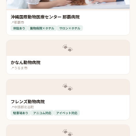
沖縄国際動物医療センター 那覇病院
📍
那覇市
併設あり
動物病院×ホテル
サロン×ホテル
🐾
かなん動物病院
📍
うるま市
🐾
フレンズ動物病院
📍
中頭郡北谷町
駐車場あり
アニコム対応
アイペット対応
🐾