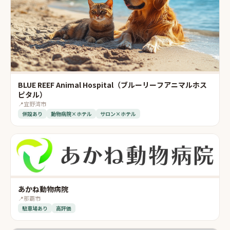
BLUE REEF Animal Hospital（ブルーリーフアニマルホス
ピタル）
📍
宜野湾市
併設あり
動物病院×ホテル
サロン×ホテル
あかね動物病院
📍
那覇市
駐車場あり
高評価