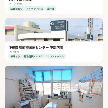
📍
うるま市
駐車場あり
アイペット対応
高評価
沖縄国際動物医療センター 中部病院
📍
沖縄市
併設あり
動物病院×ホテル
サロン×ホテル