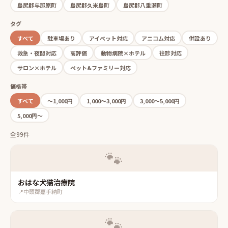
島尻郡与那原町
島尻郡久米島町
島尻郡八重瀬町
タグ
すべて
駐車場あり
アイペット対応
アニコム対応
併設あり
救急・夜間対応
高評価
動物病院×ホテル
往診対応
サロン×ホテル
ペット&ファミリー対応
価格帯
すべて
〜1,000円
1,000〜3,000円
3,000〜5,000円
5,000円〜
全99件
🐾
おはな犬猫治療院
📍
中頭郡嘉手納町
🐾