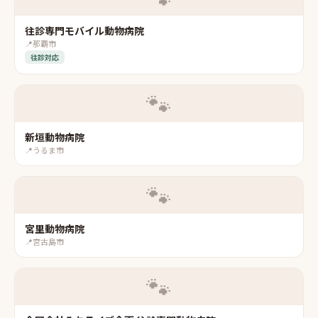
往診専門モバイル動物病院
📍
那覇市
往診対応
🐾
新垣動物病院
📍
うるま市
🐾
宮里動物病院
📍
宮古島市
🐾