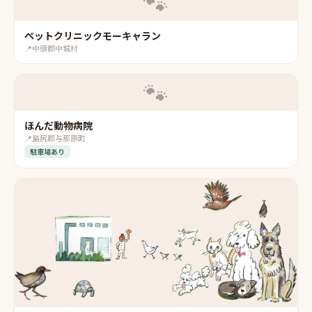
🐾
ペットクリニックモーキャラン
📍
中頭郡中城村
🐾
ほんだ動物病院
📍
島尻郡与那原町
駐車場あり