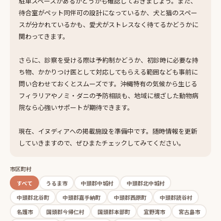
駐車スペースがあるかどうかも確認しておきましょう。また、
待合室がペット同伴可の設計になっているか、犬と猫のスペー
スが分かれているかも、愛犬がストレスなく待てるかどうかに
関わってきます。
さらに、診察を受ける際は予約制かどうか、初診時に必要な持
ち物、かかりつけ医として対応してもらえる範囲なども事前に
問い合わせておくとスムーズです。沖縄特有の気候から生じる
フィラリアやノミ・ダニの予防相談も、地域に根ざした動物病
院なら心強いサポートが期待できます。
現在、イヌディアへの掲載施設を準備中です。随時情報を更新
していきますので、ぜひまたチェックしてみてください。
市区町村
すべて
うるま市
中頭郡中城村
中頭郡北中城村
中頭郡北谷町
中頭郡嘉手納町
中頭郡西原町
中頭郡読谷村
名護市
国頭郡今帰仁村
国頭郡本部町
宜野湾市
宮古島市