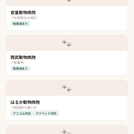
安里動物病院
📍
中頭郡北中城村
駐車場あり
🐾
西武動物病院
📍
那覇市
駐車場あり
🐾
はるか動物病院
📍
国頭郡今帰仁村
アニコム対応
アイペット対応
🐾