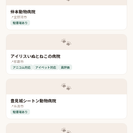
仲本動物病院
📍
宜野湾市
駐車場あり
🐾
アイリスいぬとねこの病院
📍
那覇市
アニコム対応
アイペット対応
高評価
🐾
豊見城シートン動物病院
📍
糸満市
駐車場あり
🐾