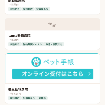
蘭動物病院
📍
浦添市
併設あり
往診対応
駐車場あり
🐾
tama動物病院
📍
沖縄市
併設あり
動物病院×ホテル
救急・夜間対応
美里動物病院
📍
うるま市
往診対応
駐車場あり
高評価