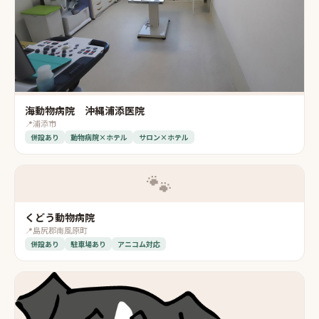
海動物病院 沖縄浦添医院
📍
浦添市
併設あり
動物病院×ホテル
サロン×ホテル
🐾
くどう動物病院
📍
島尻郡南風原町
併設あり
駐車場あり
アニコム対応