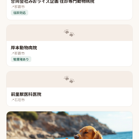
合同会社みおライズ企画 往診専門動物病院
📍
那覇市
往診対応
🐾
岸本動物病院
📍
那覇市
駐車場あり
🐾
前里獣医科医院
📍
石垣市