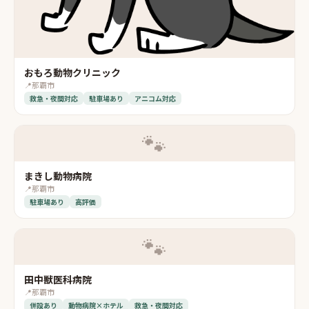
おもろ動物クリニック
📍
那覇市
救急・夜間対応
駐車場あり
アニコム対応
🐾
まきし動物病院
📍
那覇市
駐車場あり
高評価
🐾
田中獣医科病院
📍
那覇市
併設あり
動物病院×ホテル
救急・夜間対応