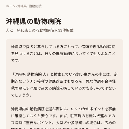
ホーム
›
沖縄県
›
動物病院
沖縄県
の
動物病院
犬と一緒に楽しめる
動物病院
を
99
件掲載
沖縄県で愛犬と暮らしている方にとって、信頼できる動物病院
を見つけることは、日々の健康管理においてとても大切なこと
です。
「沖縄県 動物病院 犬」と検索している飼い主さんの中には、定
期的なワクチン接種や健康診断はもちろん、急な体調不良や怪
我の際にすぐ駆け込める病院を探している方も多いのではない
でしょうか。
沖縄県内の動物病院を選ぶ際には、いくつかのポイントを事前
に確認しておくと安心です。まず、駐車場の有無は犬連れでの
来院時に重要なポイント。大型犬や多頭飼いの場合は、広めの