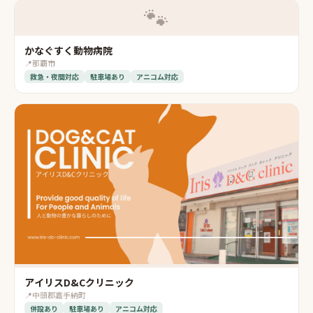
🐾
かなぐすく動物病院
📍
那覇市
救急・夜間対応
駐車場あり
アニコム対応
アイリスD&Cクリニック
📍
中頭郡嘉手納町
併設あり
駐車場あり
アニコム対応