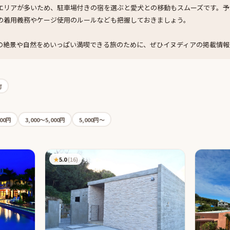
エリアが多いため、駐車場付きの宿を選ぶと愛犬との移動もスムーズです。予
の着用義務やケージ使用のルールなども把握しておきましょう。
の絶景や自然をめいっぱい満喫できる旅のために、ぜひイヌディアの掲載情報
町
000円
3,000〜5,000円
5,000円〜
★
5.0
(
16
)