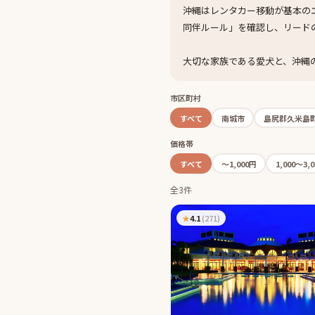
沖縄はレンタカー移動が基本の
同伴ルール」を確認し、リード
大切な家族である愛犬と、沖縄
市区町村
すべて
南城市
島尻郡久米島
価格帯
すべて
〜1,000円
1,000〜3,
全3件
★
4.1
(
271
)