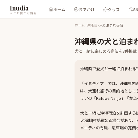
Inudia
ホーム
おでかけ
グッズ
S
犬とお出かけ情報
ホーム
›
沖縄県
›
犬と泊まれる宿
沖縄県
の
犬と泊ま
犬と一緒に楽しめる
宿泊
を
3
件掲載
沖縄県で愛犬と一緒に泊まれる
「イヌディア」では、沖縄県内
は、犬連れ旅行の目的地として
リアの「Kafuwa Nanjo
犬と一緒に沖縄宿泊を計画する
犬種制限が異なる場合があり、
メニティの有無、駐車場の完備