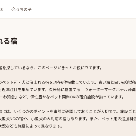
NS
うちの子
れる宿
宿を探しているなら、このページがきっとお役に立てます。
のペット可・犬と泊まれる宿を現在6件掲載しています。青い海と白い砂浜が
も近年注目を集めています。久米島に位置する「ウォーターマークホテル沖縄
」「かふーわ知念」など、個性豊かなペット同伴OKの宿泊施設が揃っています。
際には、いくつかのポイントを事前に確認しておくことが大切です。施設ご
大型犬NGの宿や、小型犬のみ対応の宿もあります。また、ペット用の追加料
状況なども施設によって異なります。