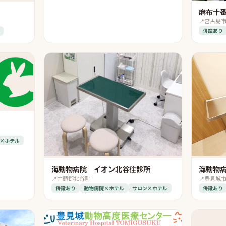
麻布十番
📍
宮古島
併設あり
×ホテル
海動物病院 イオン北谷往診所
海動物
📍
中頭郡北谷町
📍
豊見城
併設あり
動物病院×ホテル
サロン×ホテル
併設あり