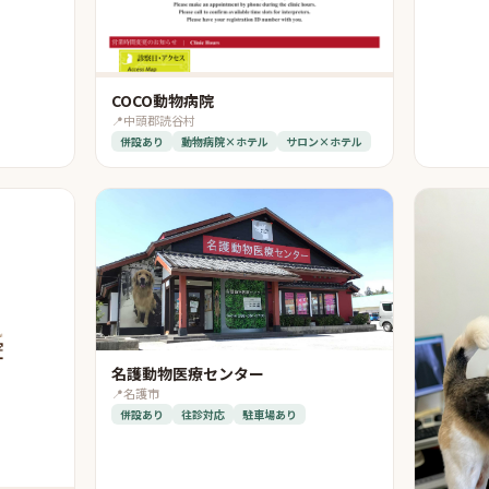
COCO動物病院
📍
中頭郡読谷村
併設あり
動物病院×ホテル
サロン×ホテル
名護動物医療センター
📍
名護市
併設あり
往診対応
駐車場あり