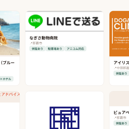
なぎさ動物病院
📍
那覇市
併設あり
駐車場あり
アニコム対応
tal（ブルー
アイリス
📍
中頭郡
併設あり
×ホテル
ピュア
📍
那覇市
併設あり