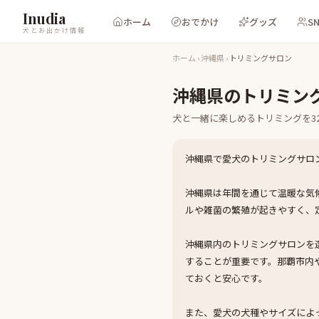
Inudia
ホーム
おでかけ
グッズ
S
犬とお出かけ情報
ホーム
›
沖縄県
›
トリミングサロン
沖縄県
の
トリミン
犬と一緒に楽しめる
トリミング
を
3
沖縄県で愛犬のトリミングサロ
沖縄県は年間を通じて温暖な気
ルや雑菌の繁殖が起きやすく、
沖縄県内のトリミングサロンを
することが重要です。那覇市内
ておくと安心です。
また、愛犬の犬種やサイズによ