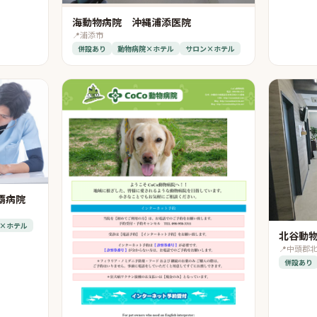
海動物病院 沖縄浦添医院
📍
浦添市
併設あり
動物病院×ホテル
サロン×ホテル
覇病院
×ホテル
北谷動
📍
中頭郡
併設あり