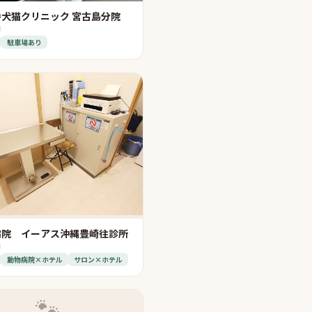
犬猫クリニック 宮古島分院
市
駐車場あり
病院 イーアス沖縄豊崎往診所
市
動物病院×ホテル
サロン×ホテル
🐾