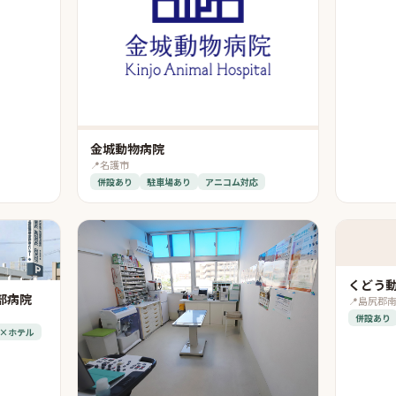
金城動物病院
📍
名護市
併設あり
駐車場あり
アニコム対応
くどう
部病院
📍
島尻郡
併設あり
×ホテル