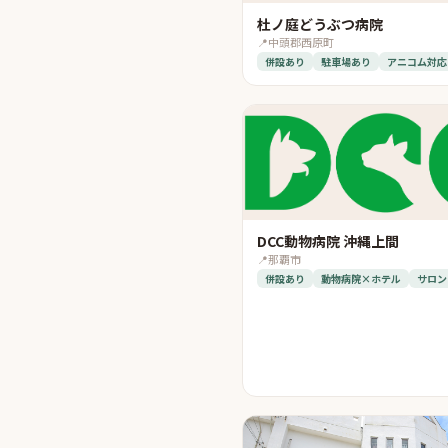
杜ノ庭どうぶつ病院
📍
中頭郡西原町
併設あり
駐車場あり
アニコム対応
DCC動物病院 沖縄上間
📍
那覇市
併設あり
動物病院×ホテル
サロン