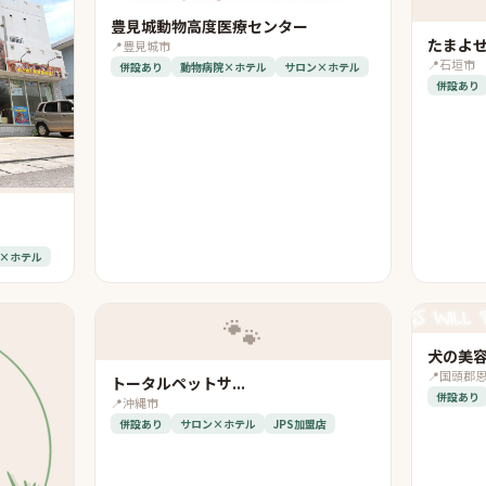
豊見城動物高度医療センター
たまよ
📍
豊見城市
📍
石垣市
併設あり
動物病院×ホテル
サロン×ホテル
併設あり
×ホテル
🐾
犬の美容室
📍
国頭郡
トータルペットサ...
併設あり
📍
沖縄市
併設あり
サロン×ホテル
JPS加盟店