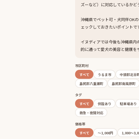
ズーなど）に対応しているかど
沖縄県でペット可・犬同伴OK
ェックしておきたいポイントで
イヌディアでは今後も沖縄県内
的に通って愛犬の美容と健康を
市区町村
すべて
うるま市
中頭郡北谷
島尻郡八重瀬町
島尻郡南風原町
タグ
すべて
併設あり
駐車場あり
救急・夜間対応
価格帯
すべて
〜1,000円
1,000〜3,