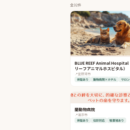
全32件
BLUE REEF Animal Hospi
リーフアニマルホスピタル）
📍
宜野湾市
併設あり
動物病院×ホテル
サロン
蘭動物病院
📍
浦添市
併設あり
往診対応
駐車場あり