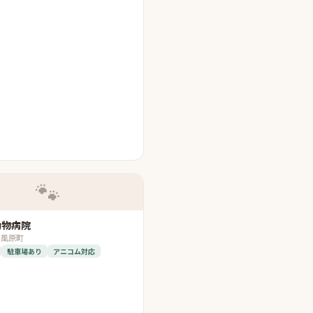
🐾
動物病院
南風原町
駐車場あり
アニコム対応