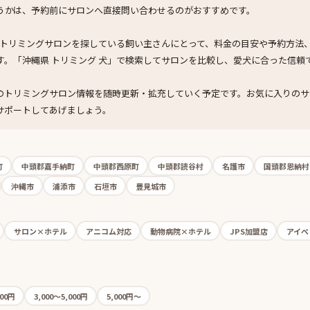
うかは、予約前にサロンへ直接問い合わせるのがおすすめです。
のトリミングサロンを探している飼い主さんにとって、料金の目安や予約方法
す。「沖縄県 トリミング 犬」で検索してサロンを比較し、愛犬に合った信頼
のトリミングサロン情報を随時更新・拡充していく予定です。お気に入りのサ
サポートしてあげましょう。
町
中頭郡嘉手納町
中頭郡西原町
中頭郡読谷村
名護市
国頭郡恩納村
沖縄市
浦添市
石垣市
豊見城市
サロン×ホテル
アニコム対応
動物病院×ホテル
JPS加盟店
アイペ
000円
3,000〜5,000円
5,000円〜