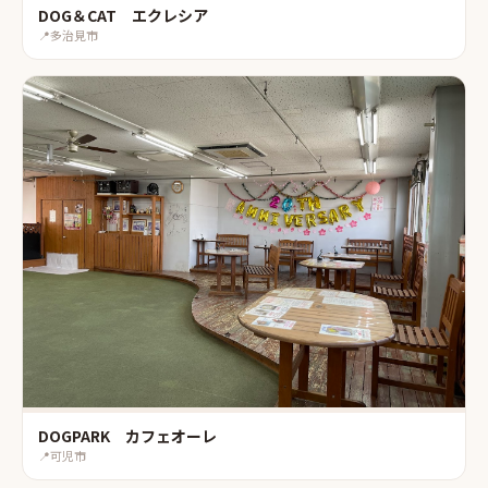
DOG＆CAT エクレシア
📍
多治見市
DOGPARK カフェオーレ
📍
可児市