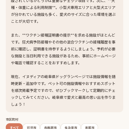
設されているかどうかは重要なチェック項目です。次に、**犬
種・体重による利用制限**。小型犬専用エリアと大型犬エリア
が分かれている施設も多く、愛犬のサイズに合った環境を選ぶ
ことが大切です。
また、**ワクチン接種証明書の提示**を求める施設がほとんど
です。狂犬病予防接種やその他の混合ワクチンの接種履歴を事
前に確認し、証明書を持参するようにしましょう。予約が必要
な施設と当日利用できる施設があるため、事前にホームページ
や電話で確認することをおすすめします。
現在、イヌディアの岐阜県ドッグランページでは施設情報を随
時更新・追加中です。ペット可の施設情報やおすすめスポット
を順次掲載予定ですので、ぜひブックマークして定期的にチェ
ックしてみてください。岐阜県で愛犬と最高の思い出を作りま
しょう！
市区町村
すべて
可児市
各務原市
多治見市
恵那市