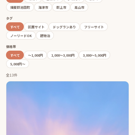
揖斐郡池田町
海津市
郡上市
高山市
タグ
すべて
区画サイト
ドッグランあり
フリーサイト
ノーリードOK
建物泊
価格帯
すべて
〜1,000円
1,000〜3,000円
3,000〜5,000円
5,000円〜
全13件