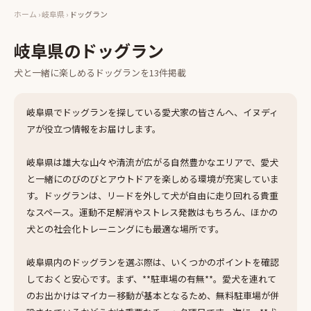
ホーム
›
岐阜県
›
ドッグラン
岐阜県
の
ドッグラン
犬と一緒に楽しめる
ドッグラン
を
13
件掲載
岐阜県でドッグランを探している愛犬家の皆さんへ、イヌディ
アが役立つ情報をお届けします。
岐阜県は雄大な山々や清流が広がる自然豊かなエリアで、愛犬
と一緒にのびのびとアウトドアを楽しめる環境が充実していま
す。ドッグランは、リードを外して犬が自由に走り回れる貴重
なスペース。運動不足解消やストレス発散はもちろん、ほかの
犬との社会化トレーニングにも最適な場所です。
岐阜県内のドッグランを選ぶ際は、いくつかのポイントを確認
しておくと安心です。まず、**駐車場の有無**。愛犬を連れて
のお出かけはマイカー移動が基本となるため、無料駐車場が併