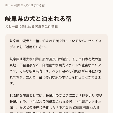
ホーム
›
岐阜県
›
犬と泊まれる宿
岐阜県
の
犬と泊まれる宿
犬と一緒に楽しめる
宿泊
を
21
件掲載
岐阜県で愛犬と一緒に泊まれる宿を探しているなら、ぜひイヌ
ディアをご活用ください。
岐阜県は雄大な飛騨山脈や長良川の清流、そして日本有数の温
泉地・下呂温泉など、自然豊かな観光スポットが豊富なエリア
です。そんな岐阜県内には、ペット可の宿泊施設が42件登録さ
れており、愛犬と一緒に特別な旅の思い出を作ることができま
す。
代表的な施設としては、長良川のほとりに立つ「都ホテル 岐阜
長良川」や、下呂温泉の情緒あふれる湯宿「下呂観光ホテル本
館」、愛犬との滞在に特化した「下呂温泉 紅葉館別館 わん泊