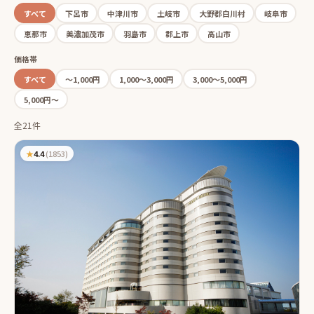
すべて
下呂市
中津川市
土岐市
大野郡白川村
岐阜市
恵那市
美濃加茂市
羽島市
郡上市
高山市
価格帯
すべて
〜1,000円
1,000〜3,000円
3,000〜5,000円
5,000円〜
全21件
★
4.4
(
1853
)