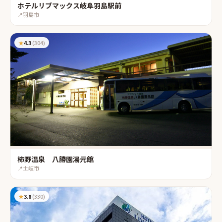
ホテルリブマックス岐阜羽島駅前
📍
羽島市
★
4.3
(
304
)
柿野温泉 八勝園湯元館
📍
土岐市
★
3.8
(
330
)