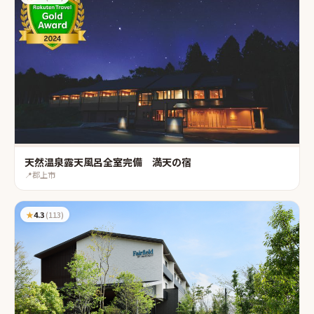
天然温泉露天風呂全室完備 満天の宿
📍
郡上市
★
4.3
(
113
)