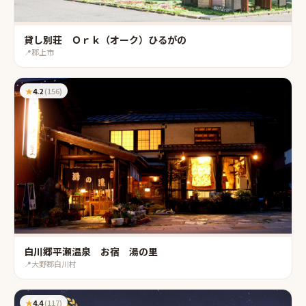
貸し別荘 Ｏｒｋ（オーク）ひるがの
📍
郡上市
★
4.2
(
156
)
白川郷平瀬温泉 お宿 湯の里
📍
大野郡白川村
★
4.4
(
117
)