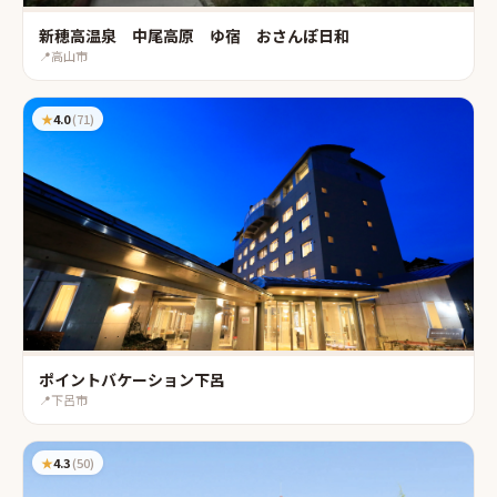
新穂高温泉 中尾高原 ゆ宿 おさんぽ日和
📍
高山市
★
4.0
(
71
)
ポイントバケーション下呂
📍
下呂市
★
4.3
(
50
)