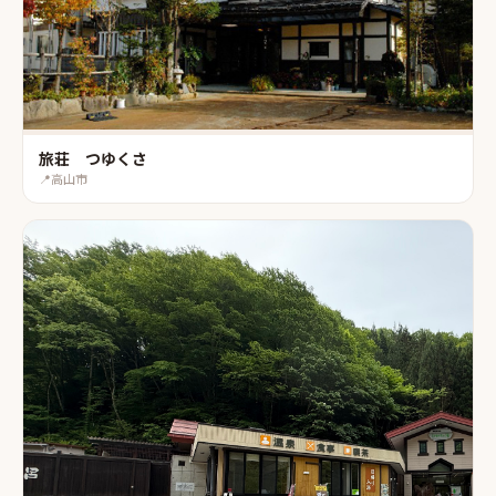
旅荘 つゆくさ
📍
高山市