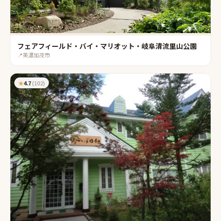
フェアフィールド・バイ・マリオット・岐阜清流里山公園
📍
美濃加茂市
★
4.7
(
102
)