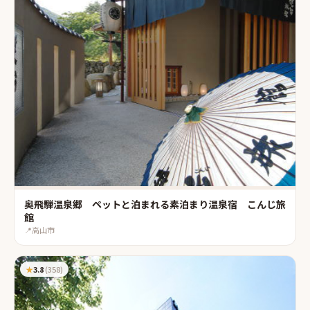
奥飛騨温泉郷 ペットと泊まれる素泊まり温泉宿 こんじ旅
館
📍
高山市
★
3.8
(
358
)