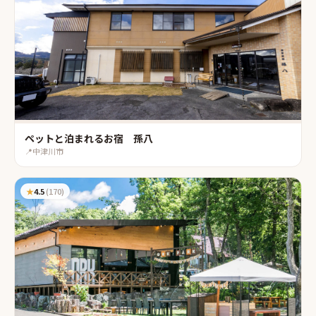
ペットと泊まれるお宿 孫八
📍
中津川市
★
4.5
(
170
)