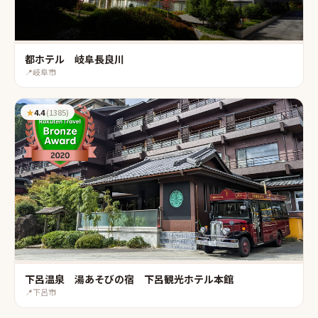
都ホテル 岐阜長良川
📍
岐阜市
★
4.4
(
1385
)
下呂温泉 湯あそびの宿 下呂観光ホテル本館
📍
下呂市