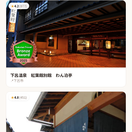
★
4.2
(
877
)
下呂温泉 紅葉館別館 わん泊亭
📍
下呂市
★
4.8
(
451
)