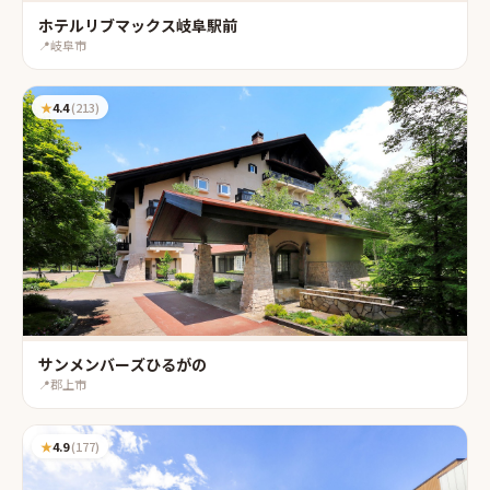
ホテルリブマックス岐阜駅前
📍
岐阜市
★
4.4
(
213
)
サンメンバーズひるがの
📍
郡上市
★
4.9
(
177
)