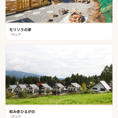
モリソラの家
📍
郡上市
和み舎ひるがの
📍
郡上市