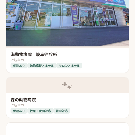
海動物病院 岐阜往診所
📍
岐阜市
併設あり
動物病院×ホテル
サロン×ホテル
🐾
森の動物病院
📍
岐阜市
併設あり
救急・夜間対応
往診対応