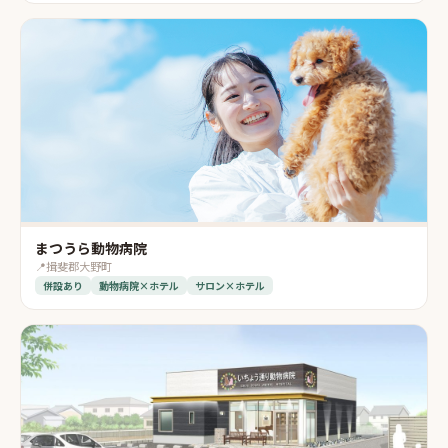
まつうら動物病院
📍
揖斐郡大野町
併設あり
動物病院×ホテル
サロン×ホテル