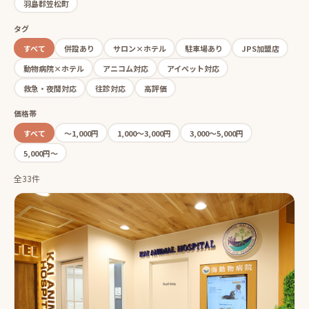
羽島郡笠松町
タグ
すべて
併設あり
サロン×ホテル
駐車場あり
JPS加盟店
動物病院×ホテル
アニコム対応
アイペット対応
救急・夜間対応
往診対応
高評価
価格帯
すべて
〜1,000円
1,000〜3,000円
3,000〜5,000円
5,000円〜
全33件