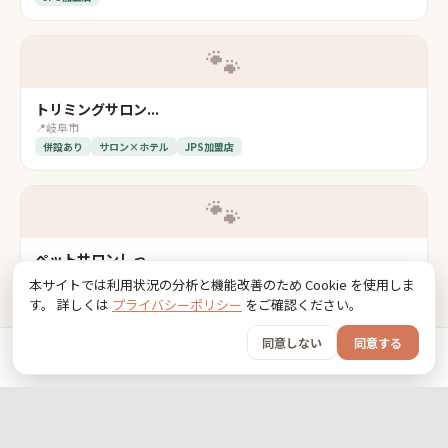
🐾
トリミングサロン...
📍
岐阜市
併設あり
サロン×ホテル
JPS加盟店
🐾
ペットサロンしっ...
📍
岐阜市
本サイトでは利用状況の分析と機能改善のため Cookie を使用しま
併設あり
サロン×ホテル
JPS加盟店
す。 詳しくは
プライバシーポリシー
をご確認ください。
同意しない
同意する
🐾
ホーム
おでかけ
グッズ
SNS
うちの子
DallyFluffy
📍
羽島郡笠松町
JPS加盟店