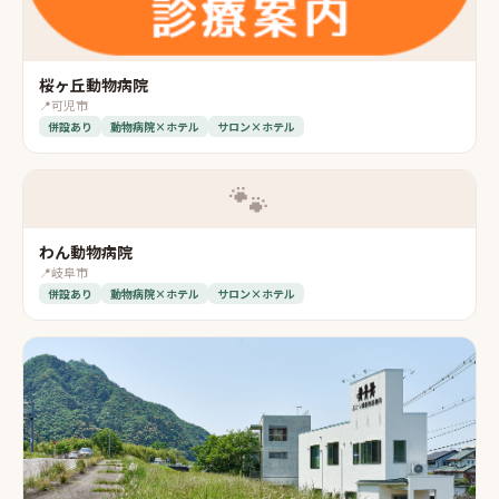
桜ヶ丘動物病院
📍
可児市
併設あり
動物病院×ホテル
サロン×ホテル
🐾
わん動物病院
📍
岐阜市
併設あり
動物病院×ホテル
サロン×ホテル