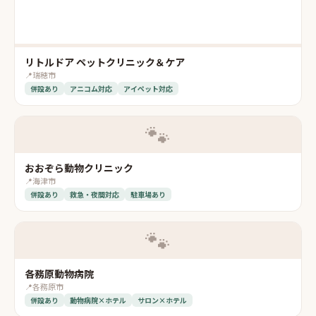
リトルドア ペットクリニック＆ケア
📍
瑞穂市
併設あり
アニコム対応
アイペット対応
🐾
おおぞら動物クリニック
📍
海津市
併設あり
救急・夜間対応
駐車場あり
🐾
各務原動物病院
📍
各務原市
併設あり
動物病院×ホテル
サロン×ホテル