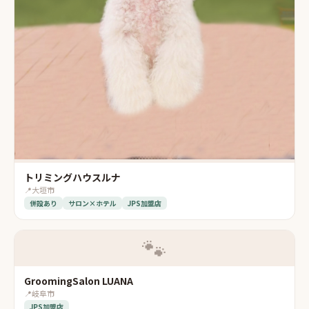
トリミングハウスルナ
📍
大垣市
併設あり
サロン×ホテル
JPS加盟店
🐾
GroomingSalon LUANA
📍
岐阜市
JPS加盟店