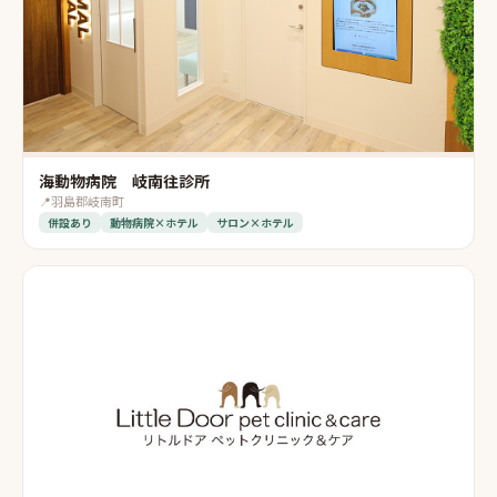
海動物病院 岐南往診所
📍
羽島郡岐南町
併設あり
動物病院×ホテル
サロン×ホテル