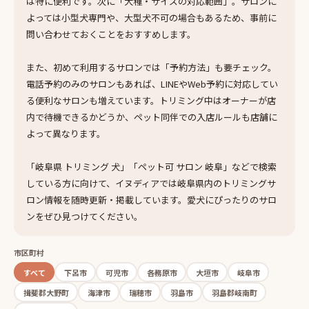
は特に便利です。次に「犬種・サイズの対応範囲」。サロンに
よっては小型犬専門や、大型犬不可の場合もあるため、事前に
問い合わせておくことをおすすめします。
また、初めて利用するサロンでは「予約方法」も要チェック。
電話予約のみのサロンもあれば、LINEやWeb予約に対応してい
る便利なサロンも増えています。トリミング中はオーナーが店
内で待機できるかどうか、ペット同伴での入店ルールも店舗に
よって異なります。
「岐阜県 トリミング 犬」「ペット可 サロン 岐阜」などで検索
している方に向けて、イヌディアでは岐阜県内のトリミングサ
ロン情報を随時更新・掲載しています。愛犬にぴったりのサロ
ンをぜひ見つけてください。
市区町村
すべて
下呂市
可児市
各務原市
大垣市
岐阜市
揖斐郡大野町
海津市
瑞穂市
羽島市
羽島郡岐南町