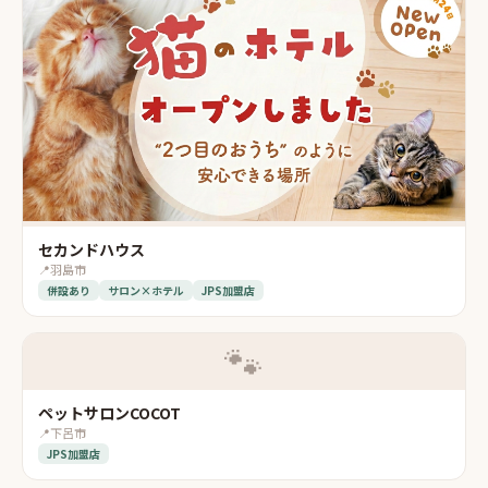
セカンドハウス
📍
羽島市
併設あり
サロン×ホテル
JPS加盟店
🐾
ペットサロンCOCOT
📍
下呂市
JPS加盟店