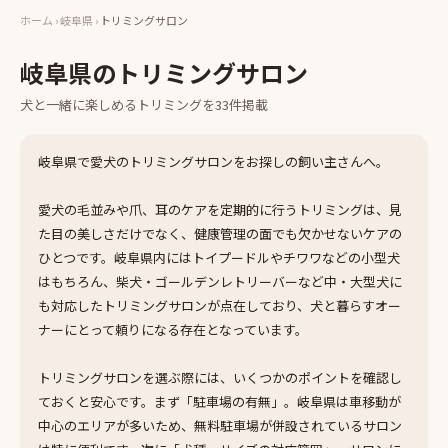
ホーム
›
岐阜県
›
トリミングサロン
岐阜県
の
トリミングサロン
犬と一緒に楽しめる
トリミング
を
33
件掲載
岐阜県で愛犬のトリミングサロンをお探しの飼い主さんへ。
愛犬の毛並みや爪、耳のケアを定期的に行うトリミングは、見
た目の美しさだけでなく、健康管理の面でも欠かせないケアの
ひとつです。岐阜県内にはトイプードルやチワワなどの小型犬
はもちろん、柴犬・ゴールデンレトリーバーなど中・大型犬に
も対応したトリミングサロンが点在しており、犬と暮らすオー
ナーにとって頼りになる存在となっています。
トリミングサロンを選ぶ際には、いくつかのポイントを確認し
ておくと安心です。まず「駐車場の有無」。岐阜県は車移動が
中心のエリアが多いため、無料駐車場が併設されているサロン