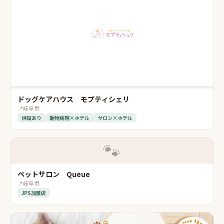
ドッグケアハウス モプティシェリ
📍
岐阜市
併設あり
動物病院×ホテル
サロン×ホテル
🐾
ペットサロン Queue
📍
岐阜市
JPS加盟店