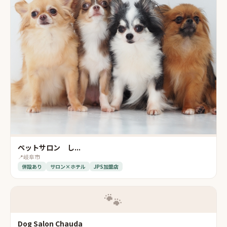
ペットサロン し...
📍
岐阜市
併設あり
サロン×ホテル
JPS加盟店
🐾
Dog Salon Chauda