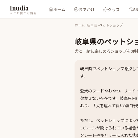
Inudia
ホーム
おでかけ
グッズ
S
犬とお出かけ情報
ホーム
›
岐阜県
›
ペットショップ
岐阜県
の
ペットシ
犬と一緒に楽しめる
ショップ
を
0
件
岐阜県でペットショップを探し
す。
愛犬のフードやおやつ、リード
欠かせない存在です。岐阜県内
おり、「犬を連れて買い物に行
ただし、ペットショップによっ
いルールが設けられている場合
クレートやキャリーに入れた状