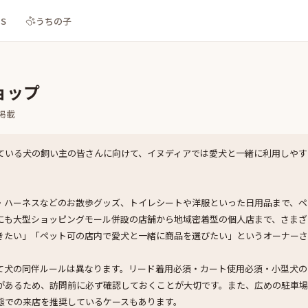
NS
うちの子
ョップ
掲載
ている犬の飼い主の皆さんに向けて、イヌディアでは愛犬と一緒に利用しやす
・ハーネスなどのお散歩グッズ、トイレシートや洋服といった日用品まで、ペ
にも大型ショッピングモール併設の店舗から地域密着型の個人店まで、さまざ
きたい」「ペット可の店内で愛犬と一緒に商品を選びたい」というオーナーさ
て犬の同伴ルールは異なります。リード着用必須・カート使用必須・小型犬の
があるため、訪問前に必ず確認しておくことが大切です。また、広めの駐車
態での来店を推奨しているケースもあります。