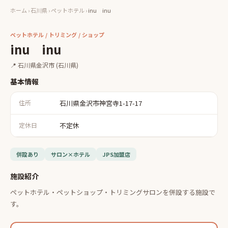
ホーム
›
石川県
›
ペットホテル
›
inu inu
ペットホテル / トリミング / ショップ
inu inu
📍
石川県金沢市
(石川県)
基本情報
住所
石川県金沢市神宮寺1-17-17
定休日
不定休
併設あり
サロン×ホテル
JPS加盟店
施設紹介
ペットホテル・ペットショップ・トリミングサロンを併設する施設で
す。