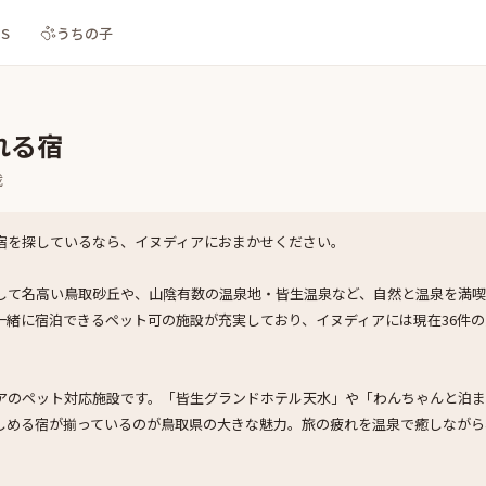
NS
うちの子
れる宿
載
宿を探しているなら、イヌディアにおまかせください。
して名高い鳥取砂丘や、山陰有数の温泉地・皆生温泉など、自然と温泉を満
一緒に宿泊できるペット可の施設が充実しており、イヌディアには現在36件
アのペット対応施設です。「皆生グランドホテル天水」や「わんちゃんと泊ま
しめる宿が揃っているのが鳥取県の大きな魅力。旅の疲れを温泉で癒しながら