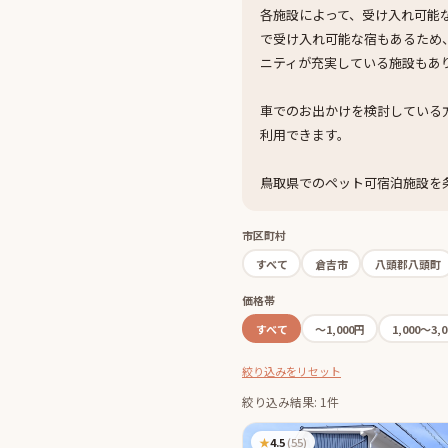
各施設によって、受け入れ可能
で受け入れ可能な宿もあるため
ニティが充実している施設もあ
車でのお出かけを検討している
利用できます。
鳥取県でのペット可宿泊施設を
市区町村
すべて
倉吉市
八頭郡八頭町
価格帯
すべて
〜1,000円
1,000〜3,
絞り込みをリセット
絞り込み結果: 1件
★
4.5
(
55
)