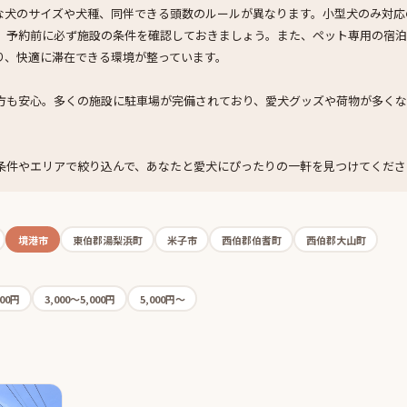
な犬のサイズや犬種、同伴できる頭数のルールが異なります。小型犬のみ対応
、予約前に必ず施設の条件を確認しておきましょう。また、ペット専用の宿泊
り、快適に滞在できる環境が整っています。
方も安心。多くの施設に駐車場が完備されており、愛犬グッズや荷物が多く
条件やエリアで絞り込んで、あなたと愛犬にぴったりの一軒を見つけてくださ
境港市
東伯郡湯梨浜町
米子市
西伯郡伯耆町
西伯郡大山町
000円
3,000〜5,000円
5,000円〜