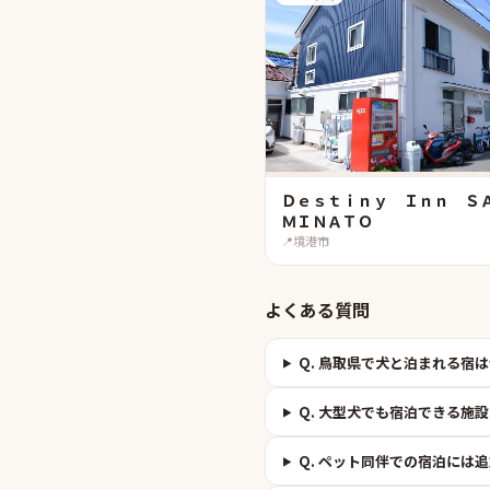
Ｄｅｓｔｉｎｙ Ｉｎｎ Ｓ
ＭＩＮＡＴＯ
📍
境港市
よくある質問
Q.
鳥取県で犬と泊まれる宿は
Q.
大型犬でも宿泊できる施設
Q.
ペット同伴での宿泊には追