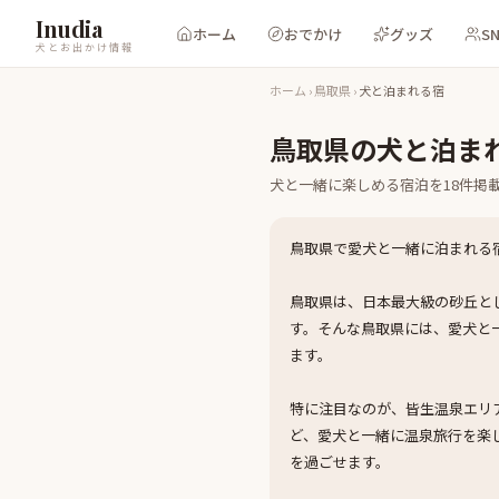
Inudia
ホーム
おでかけ
グッズ
S
犬とお出かけ情報
ホーム
›
鳥取県
›
犬と泊まれる宿
鳥取県
の
犬と泊ま
犬と一緒に楽しめる
宿泊
を
18
件掲
鳥取県で愛犬と一緒に泊まれる
鳥取県は、日本最大級の砂丘と
す。そんな鳥取県には、愛犬と
ます。
特に注目なのが、皆生温泉エリ
ど、愛犬と一緒に温泉旅行を楽
を過ごせます。