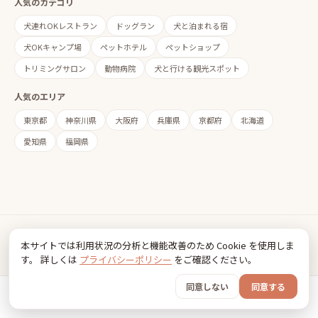
人気のカテゴリ
犬連れOKレストラン
ドッグラン
犬と泊まれる宿
犬OKキャンプ場
ペットホテル
ペットショップ
トリミングサロン
動物病院
犬と行ける観光スポット
人気のエリア
東京都
神奈川県
大阪府
兵庫県
京都府
北海道
愛知県
福岡県
Inudia
本サイトでは利用状況の分析と機能改善のため Cookie を使用しま
犬とお出かけ情報
す。 詳しくは
プライバシーポリシー
をご確認ください。
利用規約
プライバシーポリシー
同意しない
同意する
© 2026 FancyBox
ホーム
おでかけ
グッズ
SNS
うちの子