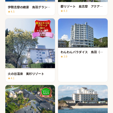
都リゾート 奥志摩 アクアフォレスト
伊勢志摩の絶景 鳥羽グランドホテル
★
4.3
★
4.5
わんわんパラダイス 鳥羽（旧：鳥羽わんわんパラダイス ホテル）
★
3.9
火の谷温泉 美杉リゾート
★
4.1