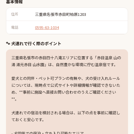
基本情報
住所
三重県名張市赤目町柏原1203
電話
0595-63-1034
🐾 犬連れで行く際のポイント
三重県名張市の赤目四十八滝エリアに位置する「赤目温泉 山の
湯 湯元赤目 山水園」は、自然豊かな環境に佇む温泉宿です。
愛犬との同伴・ペット可プランの有無や、犬の受け入れルール
については、現時点で公式サイトや詳細情報が確認できないた
め、**事前に施設へ直接お問い合わせのうえご確認ください
**。
犬連れでの宿泊を検討される場合は、以下の点を事前に確認し
ておくと安心です。
- 犬同伴での宿泊・立ち入り可能なエリア