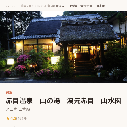
ホーム
›
三重県
›
犬と泊まれる宿
›
赤目温泉 山の湯 湯元赤目 山水園
宿泊
赤目温泉 山の湯 湯元赤目 山水園
📍
三重
(三重県)
★
4.5
(
469
件)