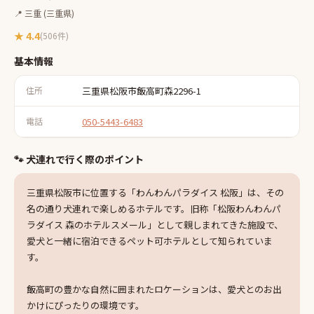
📍
三重
(三重県)
★
4.4
(
506
件)
基本情報
住所
三重県松阪市飯高町森2296-1
電話
050-5443-6483
🐾 犬連れで行く際のポイント
三重県松阪市に位置する「わんわんパラダイス 松阪」は、その
名の通り犬連れで楽しめるホテルです。旧称「松阪わんわんパ
ラダイス 森のホテルスメール」として親しまれてきた施設で、
愛犬と一緒に宿泊できるペット可ホテルとして知られていま
す。
飯高町の豊かな自然に囲まれたロケーションは、愛犬とのお出
かけにぴったりの環境です。