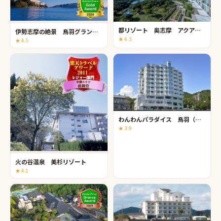
都リゾート 奥志摩 アクアフォレスト
伊勢志摩の絶景 鳥羽グランドホテル
★
4.3
★
4.5
わんわんパラダイス 鳥羽（旧：鳥羽わんわんパラダイス ホテル）
★
3.9
火の谷温泉 美杉リゾート
★
4.1