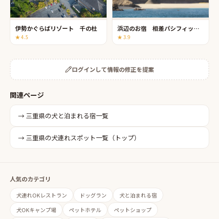
伊勢かぐらばリゾート 千の杜
浜辺のお宿 相差パシフィックホテル
★
4.5
★
3.9
ログインして情報の修正を提案
関連ページ
→
三重県
の
犬と泊まれる宿
一覧
→
三重県
の犬連れスポット一覧（トップ）
人気のカテゴリ
犬連れOKレストラン
ドッグラン
犬と泊まれる宿
犬OKキャンプ場
ペットホテル
ペットショップ