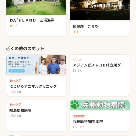
わん’ｓＬＡＮＤ 三浦海岸
★
4.4
観泉荘 こまや
★
4.7
近くの他のスポット
グルメ
アジアンビストロ Dai 立川グリーンスプリングス店
15.3
km
動物病院
にじいろアニマルクリニック
14.3
km
動物病院
昭島動物病院
16.0
km
動物病院
兵藤動物病院 本院
16.1
km