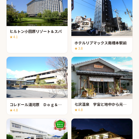
ヒルトン小田原リゾート＆スパ
★
4.1
ホテルリブマックス南橋本駅前
★
3.8
七沢温泉 宇宙と地中から元気をもらう宿 七沢荘
コレドール湯河原 Ｄｏｇ＆Ｒｅｓｏｒｔ
★
4.8
★
4.8