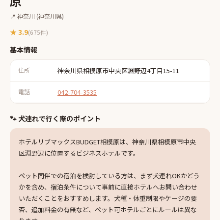
原
📍
神奈川
(神奈川県)
★
3.9
(
675
件)
基本情報
住所
神奈川県相模原市中央区淵野辺4丁目15-11
電話
042-704-3535
🐾 犬連れで行く際のポイント
ホテルリブマックスBUDGET相模原は、神奈川県相模原市中央
区淵野辺に位置するビジネスホテルです。
ペット同伴での宿泊を検討している方は、まず犬連れOKかどう
かを含め、宿泊条件について事前に直接ホテルへお問い合わせ
いただくことをおすすめします。犬種・体重制限やケージの要
否、追加料金の有無など、ペット可ホテルごとにルールは異な