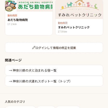
動物病院
あだち動物病院
動物病院
17.2
km
すみれペットクリニック
17.9
km
ログインして情報の修正を提案
関連ページ
→
神奈川県
の
犬と泊まれる宿
一覧
→
神奈川県
の犬連れスポット一覧（トップ）
人気のカテゴリ