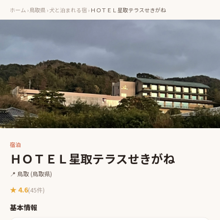
ホーム
›
鳥取県
›
犬と泊まれる宿
›
ＨＯＴＥＬ星取テラスせきがね
宿泊
ＨＯＴＥＬ星取テラスせきがね
📍
鳥取
(鳥取県)
★
4.6
(
45
件)
基本情報