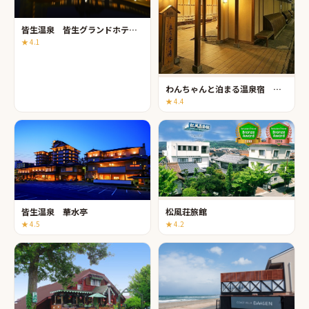
皆生温泉 皆生グランドホテル天水
★
4.1
わんちゃんと泊まる温泉宿 皆生温泉 松涛園
★
4.4
皆生温泉 華水亭
松風荘旅館
★
4.5
★
4.2