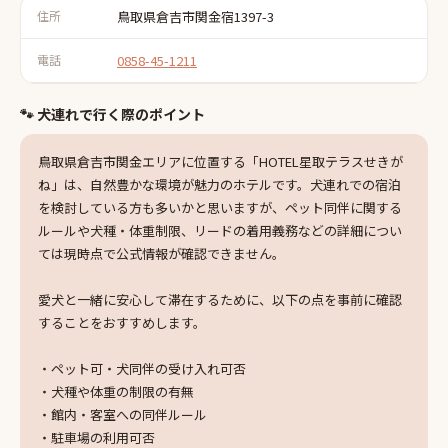
住所
鳥取県倉吉市関金宿1397-3
電話
0858-45-1211
🐾 犬連れで行く際のポイント
鳥取県倉吉市関金エリアに位置する「HOTEL星取テラスせきが
ね」は、自然豊かな環境が魅力のホテルです。犬連れでの宿泊
を検討している方も多いかと思いますが、ペット同伴に関する
ルールや犬種・体重制限、リードの着用義務などの詳細につい
ては現時点で公式情報が確認できません。
愛犬と一緒に安心して滞在するために、以下の点を事前に確認
することをおすすめします。
・ペット可・犬同伴の受け入れ可否
・犬種や体重の制限の有無
・館内・客室への同伴ルール
・駐車場の利用可否