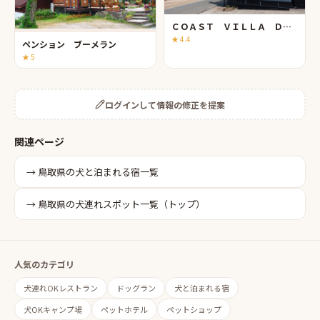
ＣＯＡＳＴ ＶＩＬＬＡ ＤＡＩＳＥＮ
★
4.4
ペンション ブーメラン
★
5
ログインして情報の修正を提案
関連ページ
→
鳥取県
の
犬と泊まれる宿
一覧
→
鳥取県
の犬連れスポット一覧（トップ）
人気のカテゴリ
犬連れOKレストラン
ドッグラン
犬と泊まれる宿
犬OKキャンプ場
ペットホテル
ペットショップ