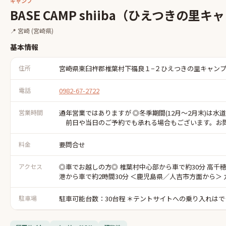
キャンプ
BASE CAMP shiiba（ひえつきの里
📍
宮崎
(宮崎県)
基本情報
住所
宮崎県東臼杵郡椎葉村下福良１−２ひえつきの里キャン
電話
0982-67-2722
営業時間
通年営業ではありますが ◎冬季期間(12月～2月末)
前日や当日のご予約でも承れる場合もございます。お問合せ
料金
要問合せ
アクセス
◎車でお越しの方◎ 椎葉村中心部から車で約30分 高千穂
港から車で約2時間30分 ＜鹿児島県／人吉市方面から＞
駐車場
駐車可能台数：30台程 ＊テントサイトへの乗り入れは