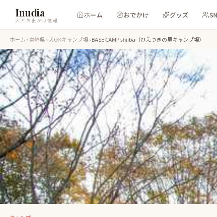
Inudia
ホーム
おでかけ
グッズ
S
犬とお出かけ情報
ホーム
›
宮崎県
›
犬OKキャンプ場
›
BASE CAMP shiiba（ひえつきの里キャンプ場）