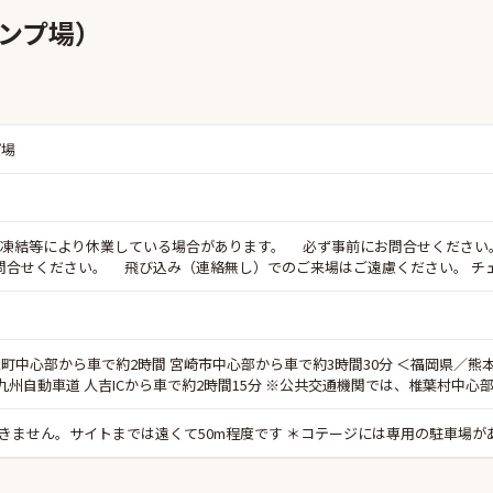
キャンプ場）
プ場
は水道凍結等により休業している場合があります。 必ず事前にお問合せくださ
ください。 飛び込み（連絡無し）でのご来場はご遠慮ください。 チェックイン:
町中心部から車で約2時間 宮崎市中心部から車で約3時間30分 ＜福岡県／熊本
 九州自動車道 人吉ICから車で約2時間15分 ※公共交通機関では、椎葉村
できません。サイトまでは遠くて50m程度です ＊コテージには専用の駐車場