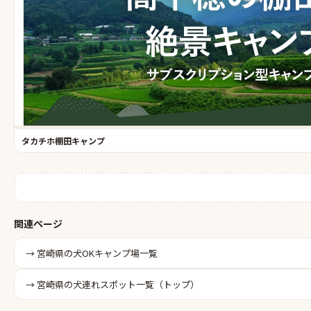
タカチホ棚田キャンプ
関連ページ
→
宮崎県
の
犬OKキャンプ場
一覧
→
宮崎県
の犬連れスポット一覧（トップ）