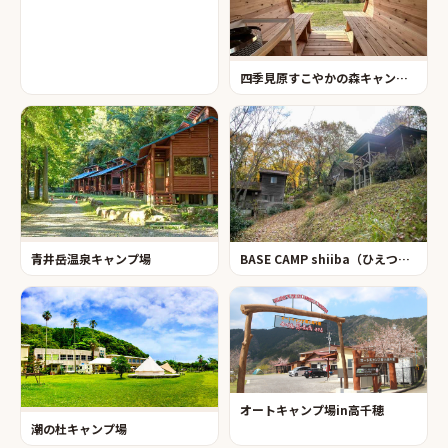
四季見原すこやかの森キャンプ場
BASE CAMP shiiba（ひえつきの里キャンプ場）
青井岳温泉キャンプ場
オートキャンプ場in高千穂
潮の杜キャンプ場