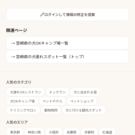
ログインして情報の修正を提案
関連ページ
→
宮崎県
の
犬OKキャンプ場
一覧
→
宮崎県
の犬連れスポット一覧（トップ）
人気のカテゴリ
犬連れOKレストラン
ドッグラン
犬と泊まれる宿
犬OKキャンプ場
ペットホテル
ペットショップ
トリミングサロン
動物病院
犬と行ける観光スポット
人気のエリア
東京都
神奈川県
大阪府
兵庫県
京都府
北海道