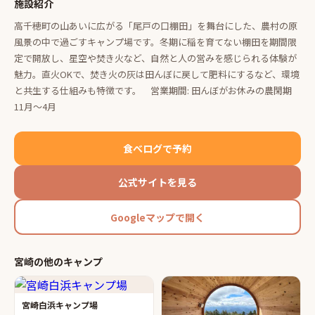
施設紹介
高千穂町の山あいに広がる「尾戸の口棚田」を舞台にした、農村の原
風景の中で過ごすキャンプ場です。冬期に稲を育てない棚田を期間限
定で開放し、星空や焚き火など、自然と人の営みを感じられる体験が
魅力。直火OKで、焚き火の灰は田んぼに戻して肥料にするなど、環境
と共生する仕組みも特徴です。 営業期間: 田んぼがお休みの農閑期
11月～4月
食べログで予約
公式サイトを見る
Googleマップで開く
宮崎
の他の
キャンプ
宮崎白浜キャンプ場