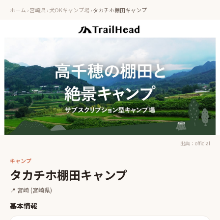
ホーム
›
宮崎県
›
犬OKキャンプ場
›
タカチホ棚田キャンプ
出典：
official
キャンプ
タカチホ棚田キャンプ
📍
宮崎
(宮崎県)
基本情報