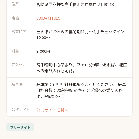
住所
宮崎県西臼杵郡高千穂町岩戸尾戸ノ口9148
電話
08034711919
営業時間
田んぼがお休みの農閑期11月～4月 チェックイン:
12:00～
料金
3,000円
アクセス
高千穂町中心部より、車で15分4駆であれば、棚田
への乗り入れも可能。
駐車場
駐車場：石神神社駐車場をご利用ください。 駐車
可能台数：20台程度 ※キャンプ場への乗り入れ
は、4駆のみ可。
公式サイト
公式サイトを開く
フリーサイト