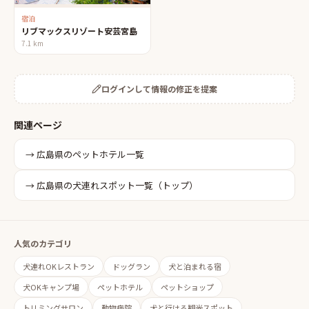
宿泊
リブマックスリゾート安芸宮島
7.1
km
ログインして情報の修正を提案
関連ページ
→
広島県
の
ペットホテル
一覧
→
広島県
の犬連れスポット一覧（トップ）
人気のカテゴリ
犬連れOKレストラン
ドッグラン
犬と泊まれる宿
犬OKキャンプ場
ペットホテル
ペットショップ
トリミングサロン
動物病院
犬と行ける観光スポット