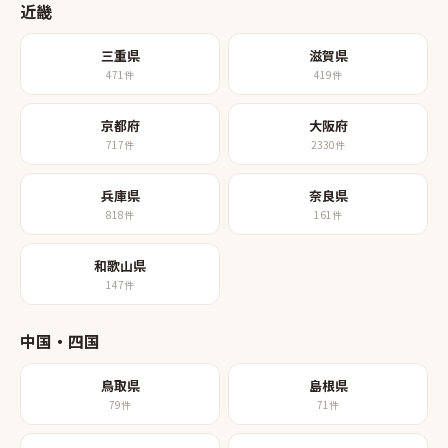
近畿
三重県
滋賀県
471
件
419
件
京都府
大阪府
717
件
2330
件
兵庫県
奈良県
818
件
161
件
和歌山県
147
件
中国・四国
鳥取県
島根県
79
件
71
件