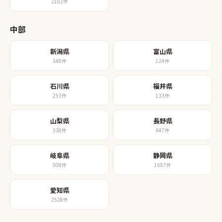
2102
件
中部
新潟県
富山県
348
件
124
件
石川県
福井県
253
件
133
件
山梨県
長野県
338
件
647
件
岐阜県
静岡県
508
件
1657
件
愛知県
2528
件